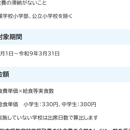
食費の滞納がないこと
援学校小学部、公立小学校を除く
対象期間
月1日～令和9年3月31日
金額
食費単価×給食等実食数
食単価 小学生：330円、中学生：380円
実施していない学校は出席日数で算出します