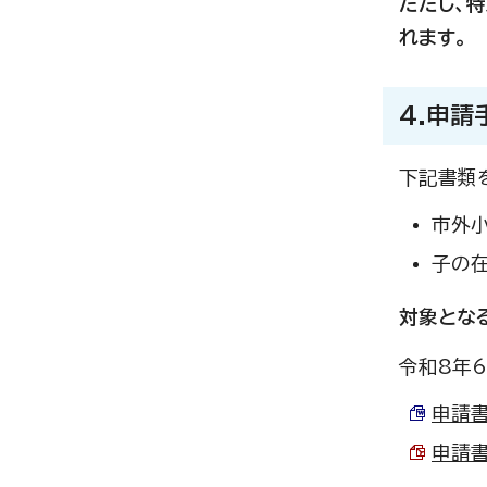
ただし、
れます。
4.申請
下記書類
市外
子の
対象とな
令和8年
申請書（
申請書（