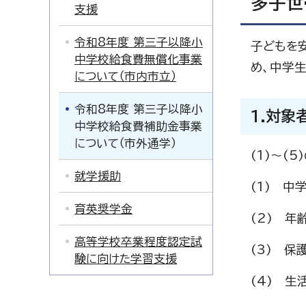
多子世
支援
令和8年度 第三子以降小
子どもを
中学校給食費無償化事業
め、中学
について（市内市立）
令和8年度 第三子以降小
1.対象
中学校給食費補助金事業
について（市外通学）
(1)～(
就学援助
(1) 
育英奨学金
(2) 
高等学校卒業程度認定試
(3) 
験に向けた学習支援
(4) 