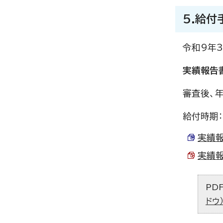
5.給付
令和9年
実績報告
審査後、
給付時期：
実績報
実績報
PD
ドウ