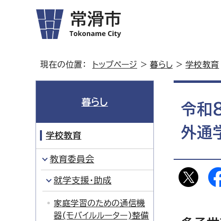
現在の位置：
トップページ
>
暮らし
>
学校教育
暮らし
令和
外通
学校教育
教育委員会
就学支援・助成
家庭学習のための通信機
器(モバイルルーター)整備