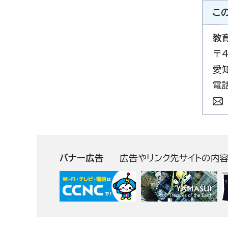
こ
教
〒4
愛
電話
バナー広告
広告やリンク先サイトの内